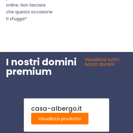
online. Non lasciare
che questa occasione
ti sfugga!”
I nostri domini
Visualizza tutti i
nostri domini
premium
casa-albergo.it
imbia
Visualizza prodotto
Visu