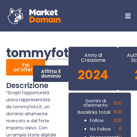
tommyfoto.it
Anno di
Auth
Creazione
Sc
Fai
un'offerta
2024
Affitta il
dominio
Descrizione
“Scopri l’opportunità
unica rappresentata
Domini di
620
riferimento
da tommyfoto.it, un
626
Backlinks totali
dominio altamente
620
Follow
ricercato e dal forte
impatto visivo. Con
6
No Follow
un’ampia storia digitale