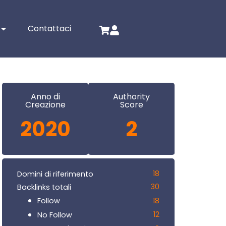
Contattaci
Anno di
Authority
Creazione
Score
2020
2
18
Domini di riferimento
30
Backlinks totali
18
Follow
12
No Follow