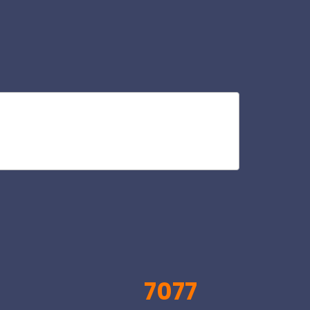
gu
V
7077