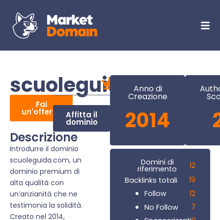
scuoleguida.com
Anno di
Autho
Creazione
Sc
Fai
un'offerta
2014
Affitta il
dominio
Descrizione
Introdurre il dominio
scuoleguida.com, un
Domini di
12
riferimento
dominio premium di
19
Backlinks totali
alta qualità con
12
Follow
un’anzianità che ne
testimonia la solidità.
7
No Follow
Creato nel 2014,