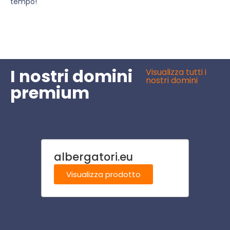
tempo!
I nostri domini
Visualizza tutti i
nostri domini
premium
albergatori.eu
itiner
Visualizza prodotto
Visu