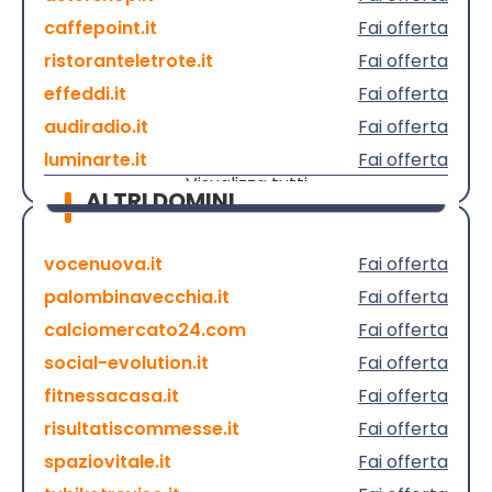
caffepoint.it
Fai offerta
ristoranteletrote.it
Fai offerta
effeddi.it
Fai offerta
audiradio.it
Fai offerta
luminarte.it
Fai offerta
Visualizza tutti
ALTRI DOMINI
vocenuova.it
Fai offerta
palombinavecchia.it
Fai offerta
calciomercato24.com
Fai offerta
social-evolution.it
Fai offerta
fitnessacasa.it
Fai offerta
risultatiscommesse.it
Fai offerta
spaziovitale.it
Fai offerta