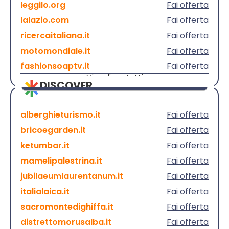
leggilo.org
Fai offerta
lalazio.com
Fai offerta
ricercaitaliana.it
Fai offerta
motomondiale.it
Fai offerta
fashionsoaptv.it
Fai offerta
Visualizza tutti
DISCOVER
alberghieturismo.it
Fai offerta
bricoegarden.it
Fai offerta
ketumbar.it
Fai offerta
mamelipalestrina.it
Fai offerta
jubilaeumlaurentanum.it
Fai offerta
italialaica.it
Fai offerta
sacromontedighiffa.it
Fai offerta
distrettomorusalba.it
Fai offerta