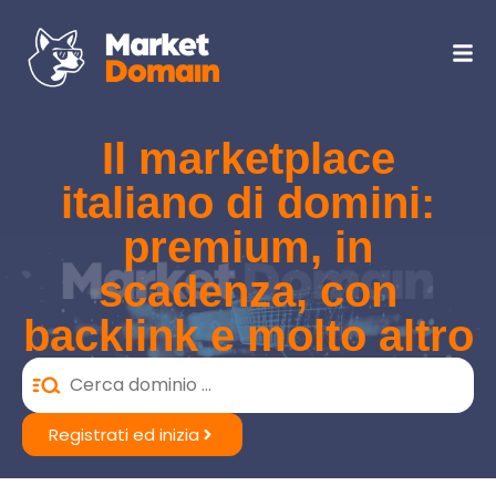
Il marketplace
italiano di domini:
premium, in
scadenza, con
backlink e molto altro
Registrati ed inizia