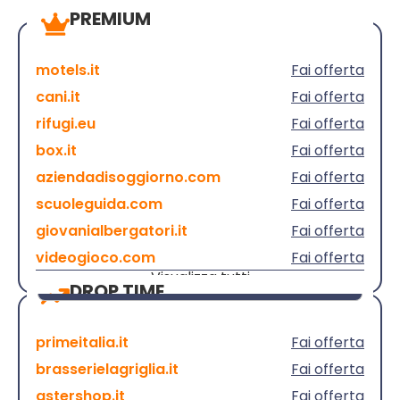
PREMIUM
motels.it
Fai offerta
cani.it
Fai offerta
rifugi.eu
Fai offerta
box.it
Fai offerta
aziendadisoggiorno.com
Fai offerta
scuoleguida.com
Fai offerta
giovanialbergatori.it
Fai offerta
videogioco.com
Fai offerta
Visualizza tutti
DROP TIME
primeitalia.it
Fai offerta
brasserielagriglia.it
Fai offerta
astershop.it
Fai offerta