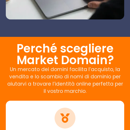
Perché scegliere
Market Domain?
Un mercato dei domini facilita l’acquisto, la
vendita e lo scambio di nomi di dominio per
aiutarvi a trovare l’identità online perfetta per
il vostro marchio.