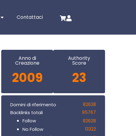
Contattaci
Anno di
Authority
Creazione
Score
2009
23
82628
Domini di riferimento
95767
Backlinks totali
82628
Follow
13322
No Follow