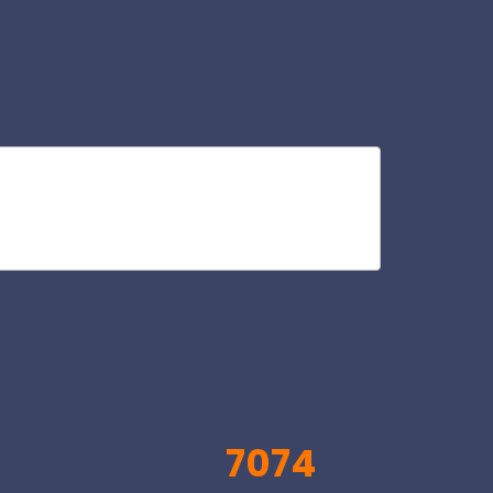
tra
V
7074