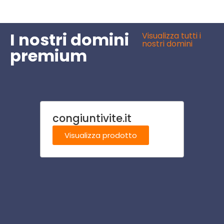
I nostri domini
Visualizza tutti i
nostri domini
premium
congiuntivite.it
risto
Visualizza prodotto
Visu