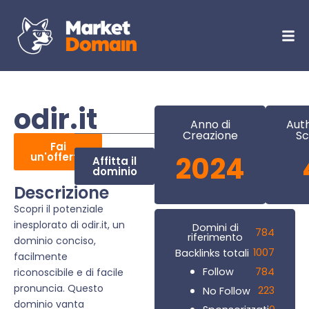
odir.it
Anno di
Auth
Creazione
Sc
Fai
un'offerta
2024
Affitta il
dominio
Descrizione
Scopri il potenziale
inesplorato di odir.it, un
Domini di
784
riferimento
dominio conciso,
1007
Backlinks totali
facilmente
784
Follow
riconoscibile e di facile
pronuncia. Questo
223
No Follow
dominio vanta