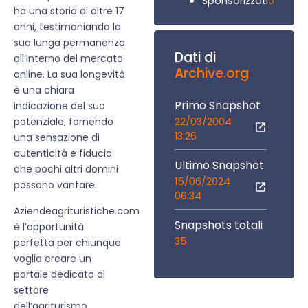
0
Sponsorizzati
ha una storia di oltre 17
anni, testimoniando la
sua lunga permanenza
Dati di
all’interno del mercato
Archive.org
online. La sua longevità
è una chiara
Primo Snapshot
indicazione del suo
22/03/2004
potenziale, fornendo
13:26
una sensazione di
autenticità e fiducia
Ultimo Snapshot
che pochi altri domini
15/06/2024
possono vantare.
06:34
Aziendeagrituristiche.com
Snapshots totali
è l’opportunità
35
perfetta per chiunque
voglia creare un
portale dedicato al
settore
dell’agriturismo.