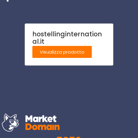
hostellinginternation
mate
al.it
Visu
Visualizza prodotto