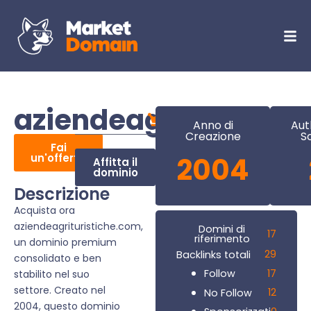
aziendeagrituristic
Anno di
Aut
Creazione
S
Fai
un'offerta
2004
Affitta il
dominio
Descrizione
Acquista ora
aziendeagrituristiche.com,
Domini di
17
riferimento
un dominio premium
29
Backlinks totali
consolidato e ben
17
Follow
stabilito nel suo
settore. Creato nel
12
No Follow
2004, questo dominio