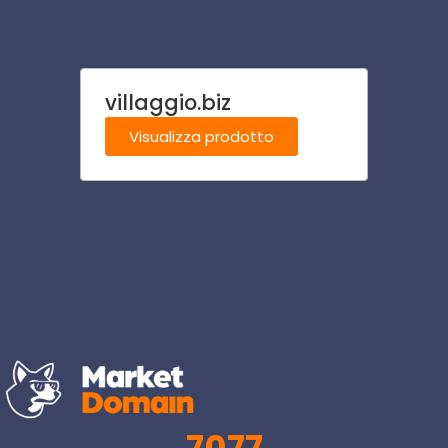
villaggio.biz
acco
Visualizza prodotto
Visu