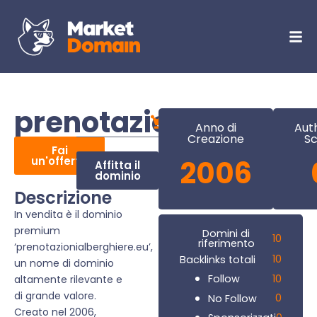
prenotazionialbergh
Anno di
Aut
Creazione
Sc
Fai
un'offerta
2006
Affitta il
dominio
Descrizione
In vendita è il dominio
premium
Domini di
10
riferimento
‘prenotazionialberghiere.eu’,
10
Backlinks totali
un nome di dominio
10
Follow
altamente rilevante e
di grande valore.
0
No Follow
Creato nel 2006,