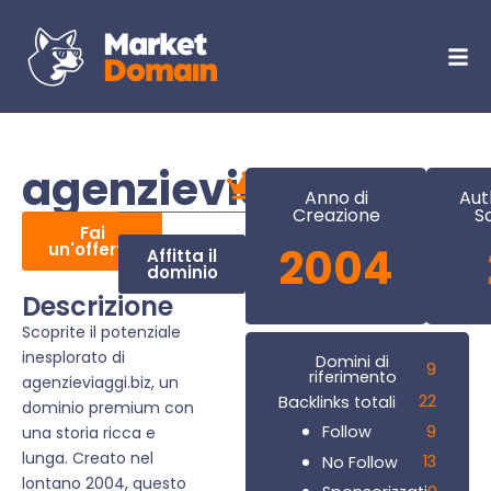
agenzieviaggi.biz
Anno di
Aut
Creazione
S
Fai
un'offerta
2004
Affitta il
dominio
Descrizione
Scoprite il potenziale
inesplorato di
Domini di
9
riferimento
agenzieviaggi.biz, un
22
Backlinks totali
dominio premium con
9
Follow
una storia ricca e
lunga. Creato nel
13
No Follow
lontano 2004, questo