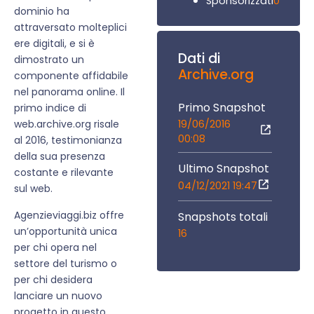
0
Sponsorizzati
dominio ha
attraversato molteplici
ere digitali, e si è
Dati di
dimostrato un
Archive.org
componente affidabile
nel panorama online. Il
Primo Snapshot
primo indice di
19/06/2016
web.archive.org risale
00:08
al 2016, testimonianza
della sua presenza
Ultimo Snapshot
costante e rilevante
04/12/2021 19:47
sul web.
Agenzieviaggi.biz offre
Snapshots totali
un’opportunità unica
16
per chi opera nel
settore del turismo o
per chi desidera
lanciare un nuovo
progetto in questo