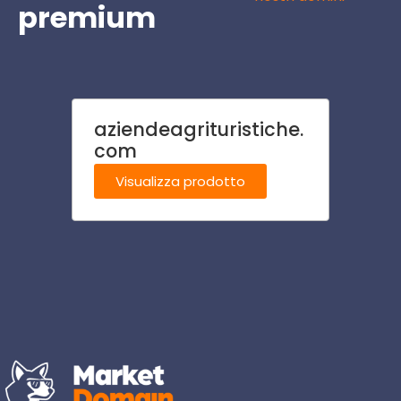
premium
aziendeagrituristiche.
conso
com
com
Visualizza prodotto
Visu