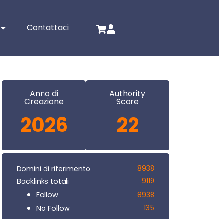
Contattaci
Anno di
Authority
Creazione
Score
2026
22
8938
Domini di riferimento
9119
Backlinks totali
8938
Follow
135
No Follow