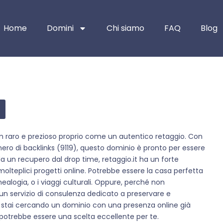
Home
Domini
Chi siamo
FAQ
Blog
m raro e prezioso proprio come un autentico retaggio. Con
ero di backlinks (9119), questo dominio è pronto per essere
a un recupero dal drop time, retaggio.it ha un forte
molteplici progetti online. Potrebbe essere la casa perfetta
nealogia, o i viaggi culturali. Oppure, perché non
n servizio di consulenza dedicato a preservare e
Se stai cercando un dominio con una presenza online già
it potrebbe essere una scelta eccellente per te.