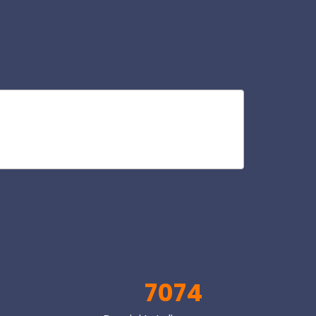
ins
V
7074