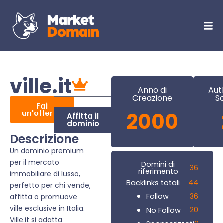
ville.it
Anno di
Aut
Creazione
S
Fai
un'offerta
2000
Affitta il
dominio
Descrizione
Un dominio premium
per il mercato
Domini di
36
riferimento
immobiliare di lusso,
44
Backlinks totali
perfetto per chi vende,
36
Follow
affitta o promuove
ville esclusive in Italia.
20
No Follow
Ville.it si adatta