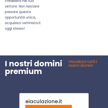
credibilità nel tuo
settore. Non lasciare
passare questa
opportunità unica,
acquisisci vetrinista.it
oggi stesso!
I nostri domini
Visualizza tutti i
nostri domini
premium
eiaculazione.it
outlet