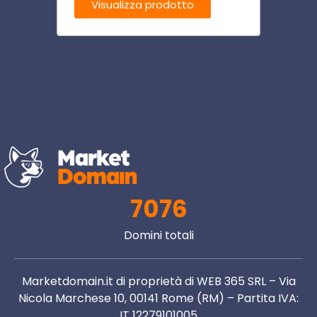
Visualizza prodotto
Visu
7076
Domini totali
Marketdomain.it di proprietà di WEB 365 SRL – Via
Nicola Marchese 10, 00141 Rome (RM) – Partita IVA:
IT 12279101005