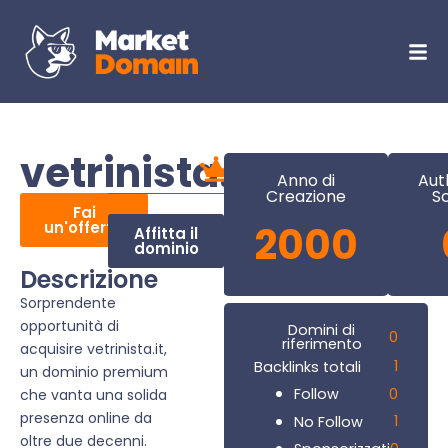
vetrinista.it
Anno di
Aut
Creazione
S
Fai
un'offerta
2000
Affitta il
dominio
Descrizione
Sorprendente
opportunità di
Domini di
0
riferimento
acquisire vetrinista.it,
1
Backlinks totali
un dominio premium
0
Follow
che vanta una solida
presenza online da
1
No Follow
oltre due decenni.