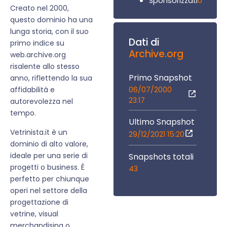
0
Sponsorizzati
Creato nel 2000,
questo dominio ha una
lunga storia, con il suo
Dati di
primo indice su
Archive.org
web.archive.org
risalente allo stesso
Primo Snapshot
anno, riflettendo la sua
06/07/2000
affidabilità e
23:17
autorevolezza nel
tempo.
Ultimo Snapshot
Vetrinista.it è un
29/12/2021 15:20
dominio di alto valore,
ideale per una serie di
Snapshots totali
progetti o business. È
43
perfetto per chiunque
operi nel settore della
progettazione di
vetrine, visual
merchandising o