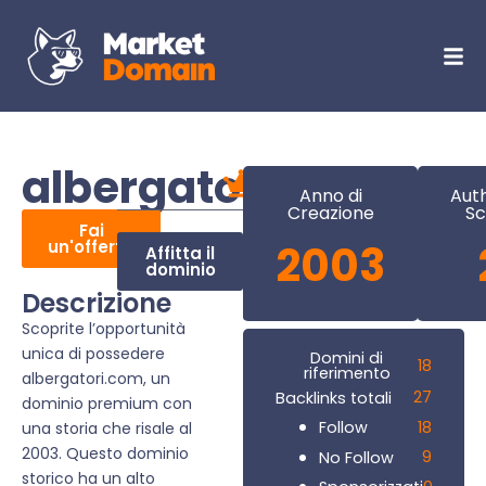
albergatori.com
Anno di
Auth
Creazione
Sc
Fai
un'offerta
2003
Affitta il
dominio
Descrizione
Scoprite l’opportunità
unica di possedere
Domini di
18
riferimento
albergatori.com, un
27
Backlinks totali
dominio premium con
18
Follow
una storia che risale al
2003. Questo dominio
9
No Follow
storico ha un alto