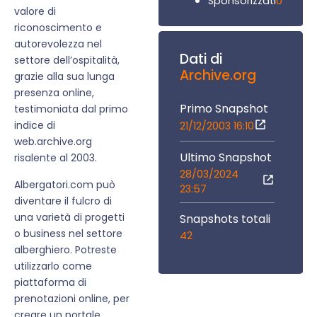
0
Sponsorizzati
valore di
riconoscimento e
autorevolezza nel
Dati di
settore dell’ospitalità,
Archive.org
grazie alla sua lunga
presenza online,
Primo Snapshot
testimoniata dal primo
indice di
21/12/2003 16:10
web.archive.org
Ultimo Snapshot
risalente al 2003.
28/03/2024
Albergatori.com può
23:57
diventare il fulcro di
una varietà di progetti
Snapshots totali
o business nel settore
42
alberghiero. Potreste
utilizzarlo come
piattaforma di
prenotazioni online, per
creare un portale