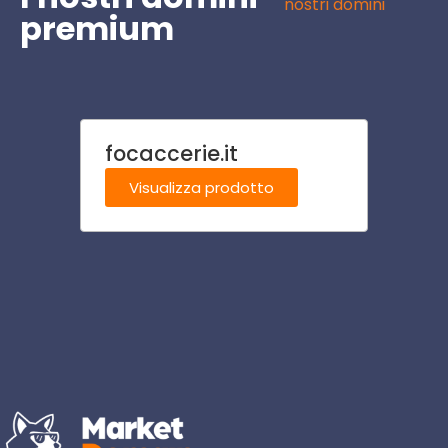
nostri domini
premium
focaccerie.it
tossi
Visualizza prodotto
Visu