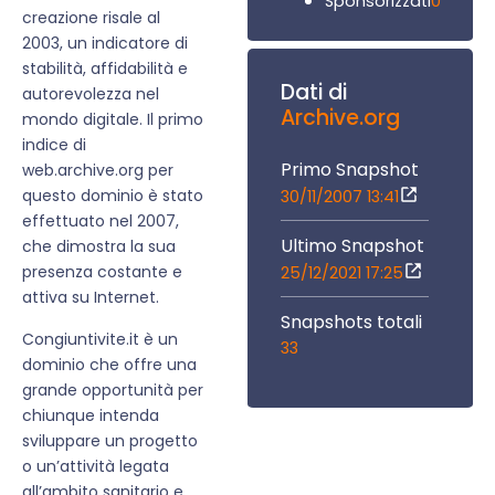
0
Sponsorizzati
creazione risale al
2003, un indicatore di
stabilità, affidabilità e
Dati di
autorevolezza nel
Archive.org
mondo digitale. Il primo
indice di
Primo Snapshot
web.archive.org per
questo dominio è stato
30/11/2007 13:41
effettuato nel 2007,
Ultimo Snapshot
che dimostra la sua
presenza costante e
25/12/2021 17:25
attiva su Internet.
Snapshots totali
Congiuntivite.it è un
33
dominio che offre una
grande opportunità per
chiunque intenda
sviluppare un progetto
o un’attività legata
all’ambito sanitario e