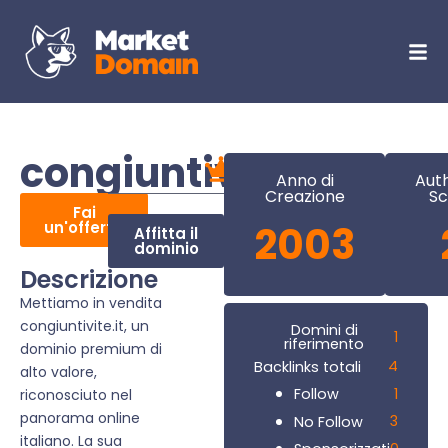
congiuntivite.it
Anno di
Auth
Creazione
Sc
Fai
un'offerta
2003
Affitta il
dominio
Descrizione
Mettiamo in vendita
congiuntivite.it, un
Domini di
1
riferimento
dominio premium di
4
Backlinks totali
alto valore,
1
Follow
riconosciuto nel
panorama online
3
No Follow
italiano. La sua