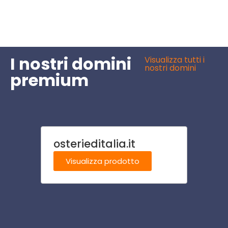
I nostri domini
Visualizza tutti i
nostri domini
premium
osterieditalia.it
ilcasi
Visualizza prodotto
Visu