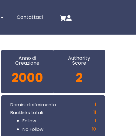
Contattaci
Anno di
Authority
Creazione
Score
2000
2
1
Domini di riferimento
11
Backlinks totali
1
Follow
10
No Follow