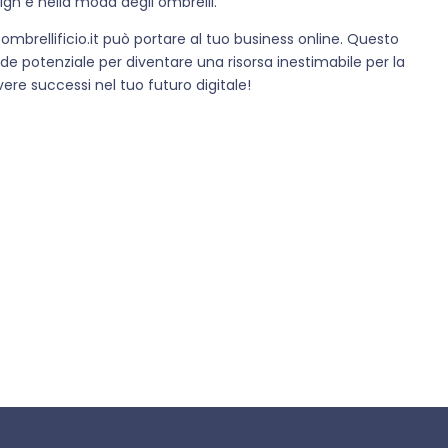
gn e nella moda degli ombrelli.
 ombrellificio.it può portare al tuo business online. Questo
e potenziale per diventare una risorsa inestimabile per la
overe successi nel tuo futuro digitale!