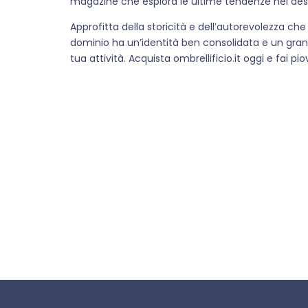
magazine che esplora le ultime tendenze nel desi
Approfitta della storicità e dell’autorevolezza che
dominio ha un’identità ben consolidata e un grand
tua attività. Acquista ombrellificio.it oggi e fai pi