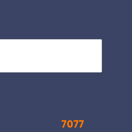
po
V
7077