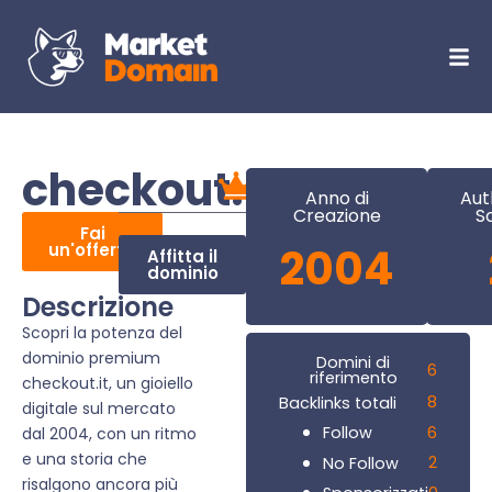
checkout.it
Anno di
Aut
Creazione
S
Fai
un'offerta
2004
Affitta il
dominio
Descrizione
Scopri la potenza del
dominio premium
Domini di
6
riferimento
checkout.it, un gioiello
8
Backlinks totali
digitale sul mercato
6
Follow
dal 2004, con un ritmo
e una storia che
2
No Follow
risalgono ancora più