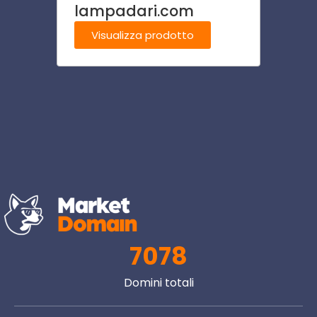
lampadari.com
chiru
Visualizza prodotto
Visu
7078
Domini totali