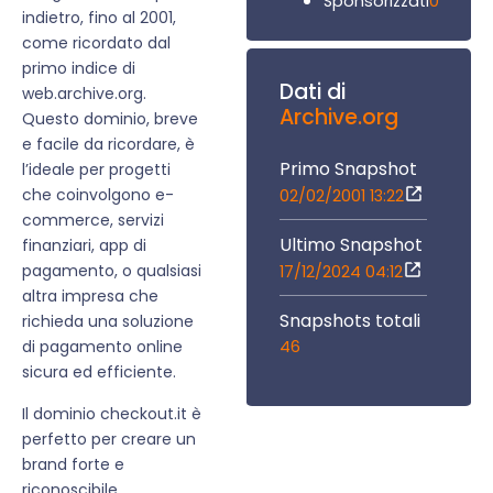
0
Sponsorizzati
indietro, fino al 2001,
come ricordato dal
primo indice di
Dati di
web.archive.org.
Archive.org
Questo dominio, breve
e facile da ricordare, è
Primo Snapshot
l’ideale per progetti
che coinvolgono e-
02/02/2001 13:22
commerce, servizi
Ultimo Snapshot
finanziari, app di
pagamento, o qualsiasi
17/12/2024 04:12
altra impresa che
Snapshots totali
richieda una soluzione
46
di pagamento online
sicura ed efficiente.
Il dominio checkout.it è
perfetto per creare un
brand forte e
riconoscibile,