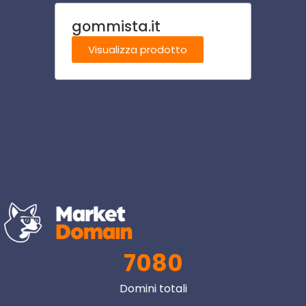
gommista.it
disco
Visualizza prodotto
Visu
7080
Domini totali