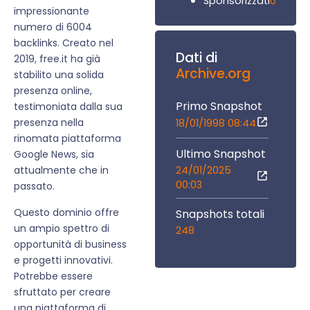
0
Sponsorizzati
impressionante
numero di 6004
backlinks. Creato nel
Dati di
2019, free.it ha già
Archive.org
stabilito una solida
presenza online,
Primo Snapshot
testimoniata dalla sua
presenza nella
18/01/1998 08:44
rinomata piattaforma
Ultimo Snapshot
Google News, sia
24/01/2025
attualmente che in
00:03
passato.
Questo dominio offre
Snapshots totali
un ampio spettro di
248
opportunità di business
e progetti innovativi.
Potrebbe essere
sfruttato per creare
una piattaforma di