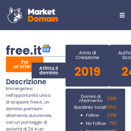
free.it
Anno di
Autho
Creazione
Sco
Fai
un'offerta
2019
2
Affitta il
dominio
Descrizione
Immergetevi
nell’opportunità unica
Domini di
5318
riferimento
di acquisire free.it, un
6004
Backlinks totali
dominio premium
5318
Follow
altamente autorevole,
con un punteggio di
793
No Follow
autorità di 24 e un