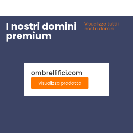
I nostri domini
Visualizza tutti i
nostri domini
premium
ombrellifici.com
dotto
Visualizza prodotto
Visu