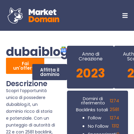
dubaiblog.it
Anno di
Auth
Creazione
Sc
Fai
un'offerta
2023
2
Affitta il
dominio
Descrizione
Scopri l’opportunità
unica di possedere
Domini di
1274
riferimento
dubaiblog.it, un
2581
Backlinks totali
dominio ricco di storia
1274
Follow
e potenziale. Con un
punteggio di autorità di
1312
No Follow
22 e con 2581 backlink,