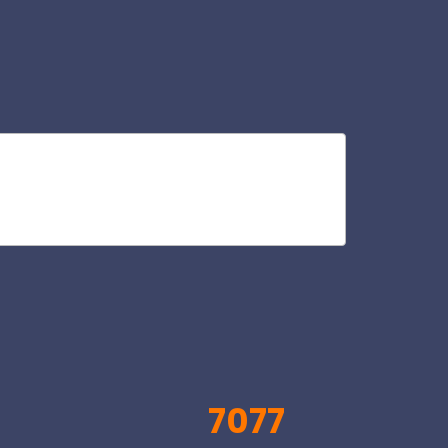
ins
V
7077