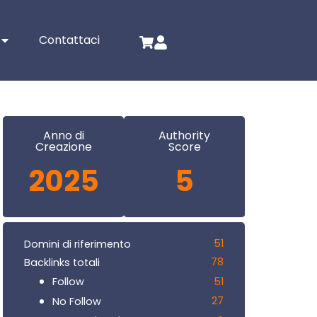
Contattaci
Anno di
Authority
Creazione
Score
2025
5
51
Domini di riferimento
78
Backlinks totali
51
Follow
27
No Follow