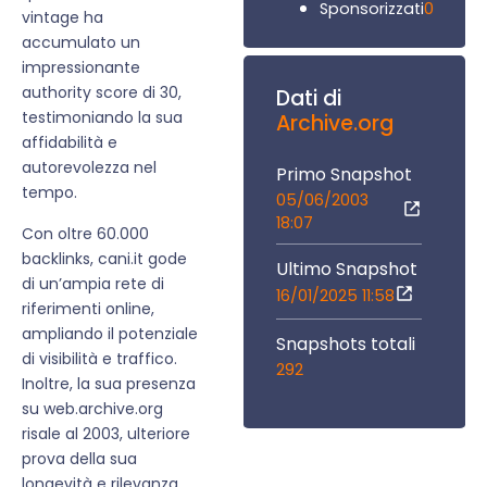
0
Sponsorizzati
vintage ha
accumulato un
impressionante
authority score di 30,
Dati di
testimoniando la sua
Archive.org
affidabilità e
autorevolezza nel
Primo Snapshot
tempo.
05/06/2003
18:07
Con oltre 60.000
backlinks, cani.it gode
Ultimo Snapshot
di un’ampia rete di
16/01/2025 11:58
riferimenti online,
ampliando il potenziale
Snapshots totali
di visibilità e traffico.
292
Inoltre, la sua presenza
su web.archive.org
risale al 2003, ulteriore
prova della sua
longevità e rilevanza