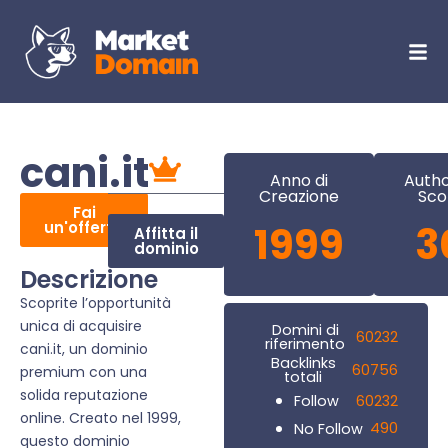
cani.it
Anno di
Autho
Creazione
Sco
Fai
un'offerta
1999
3
Affitta il
dominio
Descrizione
Scoprite l’opportunità
unica di acquisire
Domini di
60232
riferimento
cani.it, un dominio
Backlinks
60756
premium con una
totali
solida reputazione
60232
Follow
online. Creato nel 1999,
490
No Follow
questo dominio