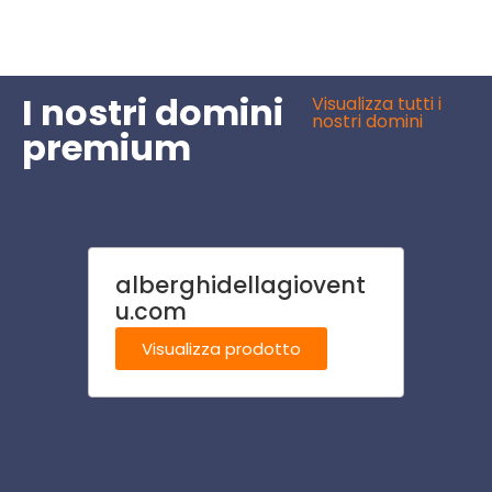
I nostri domini
Visualizza tutti i
nostri domini
premium
alberghidellagiovent
tipo
u.com
Visu
Visualizza prodotto