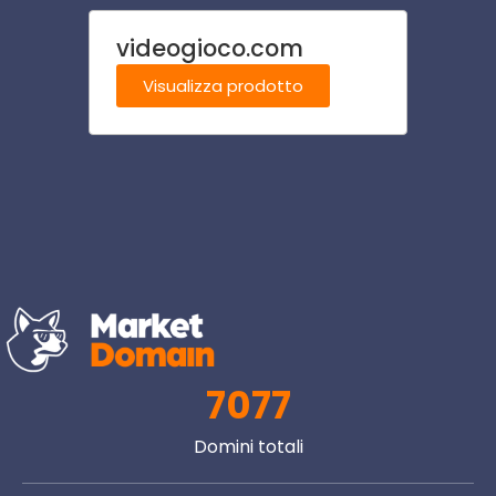
videogioco.com
ospit
Visualizza prodotto
Visu
7077
Domini totali