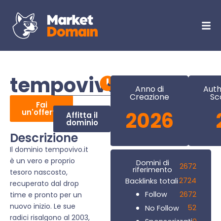
tempovivo.it
Anno di
Auth
Creazione
Sc
Fai
un'offerta
2026
Affitta il
dominio
Descrizione
Il dominio tempovivo.it
è un vero e proprio
Domini di
2672
riferimento
tesoro nascosto,
2724
Backlinks totali
recuperato dal drop
2672
Follow
time e pronto per un
nuovo inizio. Le sue
52
No Follow
radici risalgono al 2003,