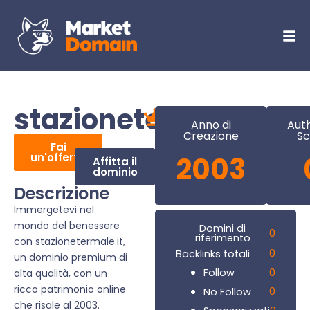
stazionetermale.it
Anno di
Auth
Creazione
Sc
Fai
un'offerta
2003
Affitta il
dominio
Descrizione
Immergetevi nel
mondo del benessere
Domini di
0
riferimento
con stazionetermale.it,
0
Backlinks totali
un dominio premium di
0
Follow
alta qualità, con un
ricco patrimonio online
0
No Follow
che risale al 2003.