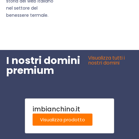
storia del web italiano
nel settore del
benessere termale.
I nostri domini
Visualizza tutti i
nostri domini
premium
imbianchino.it
dolo
Visualizza prodotto
Visu