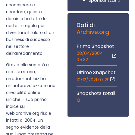
0
Sponsorizzati
riconoscere e
ricordare, questo
dominio ha tutte le
Dati di
carte in regola per
Archive.org
diventare il fulcro di un
business di successo
Primo Snapshot
nel settore
08/04/2004
dell’arredamento.
05:32
Grazie alla sua età e
alla sua storia,
Ultimo Snapshot
arredamenti.biz ha
10/12/2021 07:29
un’autorevolezza e una
credibilità online
Snapshots totali
uniche. Il suo primo
12
indice su
web.archive.org risale
infatti al 2004, un
segno evidente della
sua lunga presenza nel