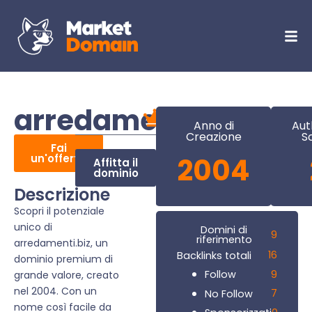
arredamenti.biz
Anno di
Aut
Creazione
S
Fai
un'offerta
2004
Affitta il
dominio
Descrizione
Scopri il potenziale
unico di
Domini di
9
riferimento
arredamenti.biz, un
16
Backlinks totali
dominio premium di
9
Follow
grande valore, creato
nel 2004. Con un
7
No Follow
nome così facile da