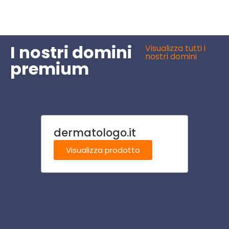
I nostri domini
Visualizza tutti i
nostri domini
premium
dermatologo.it
scuol
Visualizza prodotto
Visu