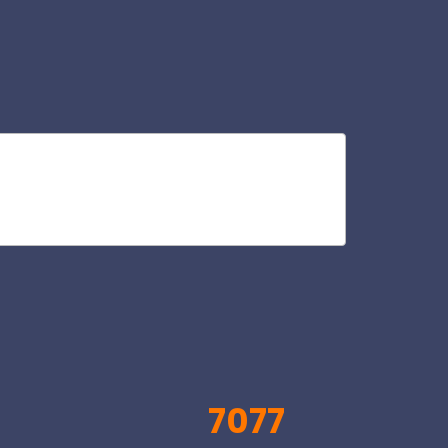
cou
V
7077