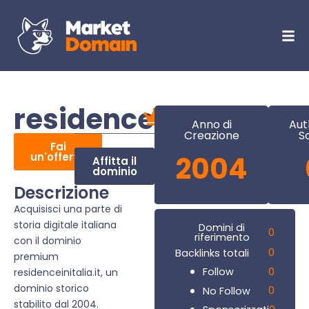
residenceinitalia.it
Anno di
Aut
Creazione
S
Fai
un'offerta
2004
Affitta il
dominio
Descrizione
Acquisisci una parte di
storia digitale italiana
Domini di
0
riferimento
con il dominio
0
Backlinks totali
premium
0
Follow
residenceinitalia.it, un
dominio storico
0
No Follow
stabilito dal 2004.