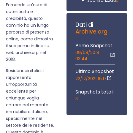
0
Sponsorizzati
Fornendo un’aura di
autenticità e
credibilità, questo
Dati di
dominio ha un lungo
Archive.org
percorso di presenza
online, come dimostra
Primo Snapshot
il suo primo indice su
09/08/2018
web.archive.org nel
03:44
2018.
Residenceinitalia.it
Ultimo Snapshot
rappresenta
22/12/2021 15:17
un’opportunità
eccellente per
Snapshots totali
chiunque voglia
3
entrare nel mercato
immobiliare italiano,
specialmente nel
settore delle residenze.
Questo dominio è