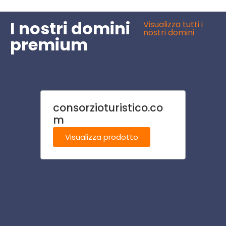
I nostri domini
Visualizza tutti i
nostri domini
premium
consorzioturistico.co
centr
m
Visu
Visualizza prodotto