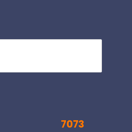
omb
V
7073