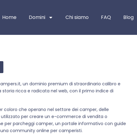
Home
Domini
Chi siamo
FAQ
Blog
ampers.it, un dominio premium di straordinario calibro e
storia ricca e radicata nel web, con il primo indice di
r coloro che operano nel settore dei camper, delle
e utilizzato per creare un e-commerce di vendita o
e per parcheggi camper, un portale informativo con guide
, o una community online per camperisti.