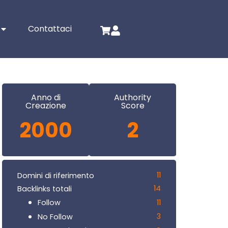
Contattaci
Anno di
Authority
Creazione
Score
2000
2
11
Domini di riferimento
14
Backlinks totali
11
Follow
3
No Follow