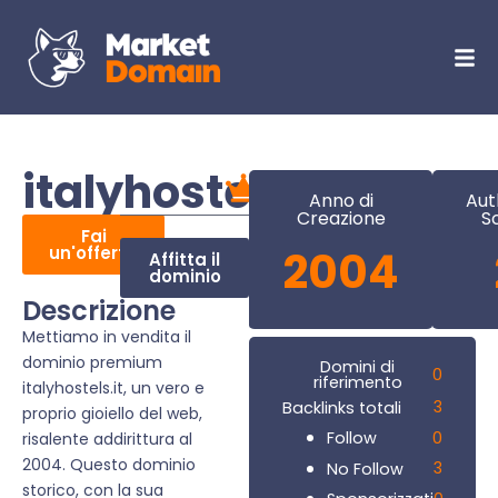
italyhostels.it
Anno di
Aut
Creazione
S
Fai
un'offerta
2004
Affitta il
dominio
Descrizione
Mettiamo in vendita il
dominio premium
Domini di
0
riferimento
italyhostels.it, un vero e
3
Backlinks totali
proprio gioiello del web,
0
Follow
risalente addirittura al
2004. Questo dominio
3
No Follow
storico, con la sua