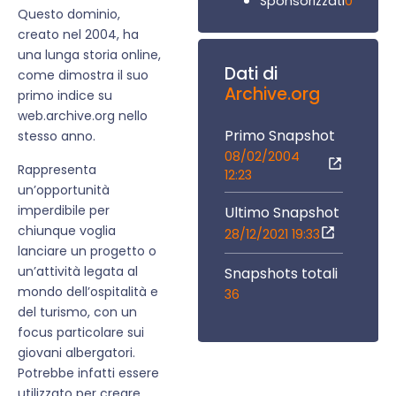
0
Sponsorizzati
Questo dominio,
creato nel 2004, ha
una lunga storia online,
Dati di
come dimostra il suo
Archive.org
primo indice su
web.archive.org nello
Primo Snapshot
stesso anno.
08/02/2004
Rappresenta
12:23
un’opportunità
imperdibile per
Ultimo Snapshot
chiunque voglia
28/12/2021 19:33
lanciare un progetto o
un’attività legata al
Snapshots totali
mondo dell’ospitalità e
36
del turismo, con un
focus particolare sui
giovani albergatori.
Potrebbe infatti essere
utilizzato per creare