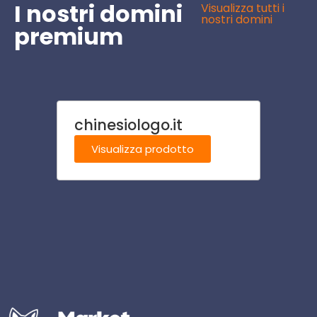
I nostri domini
Visualizza tutti i
nostri domini
premium
chinesiologo.it
veter
Visualizza prodotto
Visu