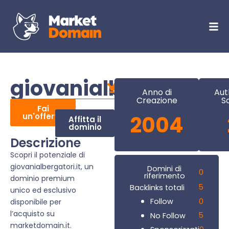
giovanialbergatori.it
Anno di
Aut
Creazione
S
Fai
un'offerta
2004
Affitta il
dominio
Descrizione
Scopri il potenziale di
giovanialbergatori.it, un
Domini di
0
riferimento
dominio premium
5
Backlinks totali
unico ed esclusivo
0
Follow
disponibile per
l’acquisto su
5
No Follow
marketdomain.it.