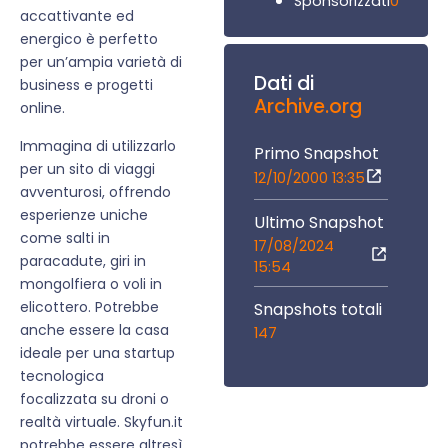
0
Sponsorizzati
accattivante ed
energico è perfetto
per un’ampia varietà di
Dati di
business e progetti
Archive.org
online.
Immagina di utilizzarlo
Primo Snapshot
per un sito di viaggi
12/10/2000 13:35
avventurosi, offrendo
esperienze uniche
Ultimo Snapshot
come salti in
17/08/2024
paracadute, giri in
15:54
mongolfiera o voli in
elicottero. Potrebbe
Snapshots totali
anche essere la casa
147
ideale per una startup
tecnologica
focalizzata su droni o
realtà virtuale. Skyfun.it
potrebbe essere altresì