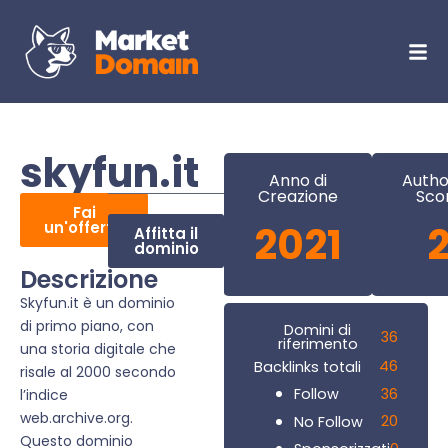
skyfun.it
Anno di
Autho
Creazione
Sco
Fai
un'offerta
2021
Affitta il
dominio
Descrizione
Skyfun.it è un dominio
di primo piano, con
Domini di
36
riferimento
una storia digitale che
46
Backlinks totali
risale al 2000 secondo
36
Follow
l’indice
web.archive.org.
20
No Follow
Questo dominio