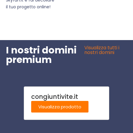
il tuo progetto online!
I nostri domini
Visualizza tutti i
nostri domini
premium
congiuntivite.it
Prote
cant
Visualizza prodotto
Visu