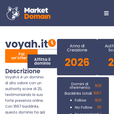
voyah.it
Anno di
Auth
Creazione
Sc
Fai
un'offerta
2026
Affitta il
dominio
Descrizione
Voyah.it è un dominio
di alto valore con un
Domini di
1631
riferimento
authority score di 25,
1667
Backlinks totali
testimoniando la sua
1631
Follow
forte presenza online.
Con 1667 backlinks,
36
No Follow
questo dominio ha già