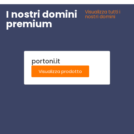
I nostri domini
Visualizza tutti i
nostri domini
premium
portoni.it
psic
Visualizza prodotto
Visu