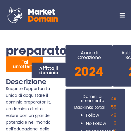
preparatori.it
Anno di
Auth
Creazione
Sc
Fai
un'offerta
2024
Affitta il
dominio
Descrizione
Scoprite l’opportunità
unica di acquistare il
Domini di
49
riferimento
dominio preparatori.it,
58
Backlinks totali
un dominio di alto
49
Follow
valore con un grande
potenziale nel mondo
9
No Follow
dell’educazione, dello