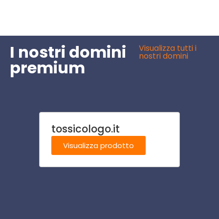
I nostri domini
Visualizza tutti i
nostri domini
premium
tossicologo.it
psich
Visualizza prodotto
Visu