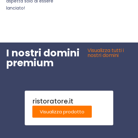
aspetta solo di essere
lanciato!
I nostri domini
Visualizza tutti i
nostri domini
premium
ristoratore.it
olimp
Visualizza prodotto
Visu