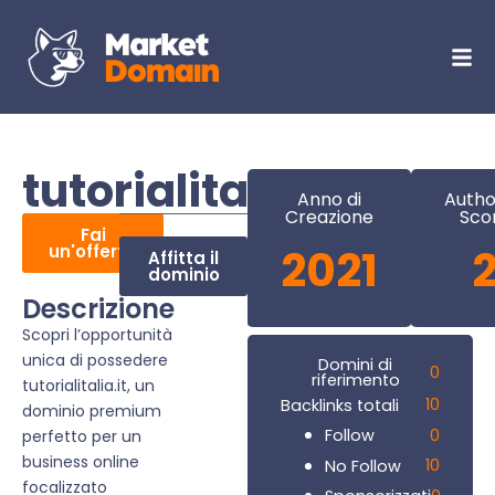
tutorialitalia.it
Anno di
Autho
Creazione
Sco
Fai
un'offerta
2021
Affitta il
dominio
Descrizione
Scopri l’opportunità
unica di possedere
Domini di
0
riferimento
tutorialitalia.it, un
10
Backlinks totali
dominio premium
0
Follow
perfetto per un
business online
10
No Follow
focalizzato