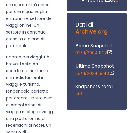
0
Sponsorizzati
un’opportunità unica
per chiunque voglia
entrare nel settore dei
Dati di
viaggi online, un
Archive.org
settore in continua
crescita e pieno di
Primo Snapshot
potenziale.
02/11/2004 11:22
Il nome netviaggi.it è
breve, facile da
Ultimo Snapshot
ricordare e richiama
28/11/2024 19:48
immediatamente
viaggi e turismo,
Snapshots totali
rendendolo perfetto
190
per creare un sito web
di prenotazioni di
viaggi, un blog di viaggi,
una piattaforma di
recensioni di hotel, un
servizio di