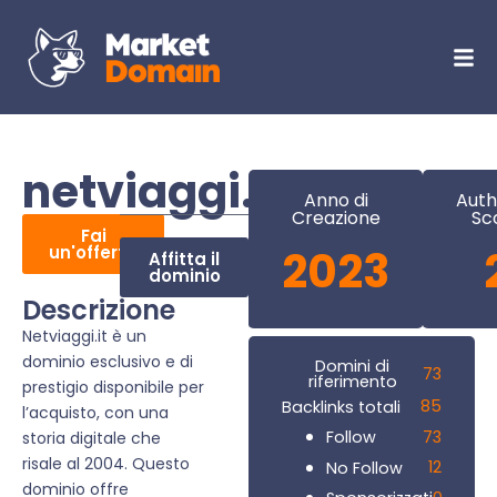
netviaggi.it
Anno di
Auth
Creazione
Sc
Fai
un'offerta
2023
Affitta il
dominio
Descrizione
Netviaggi.it è un
dominio esclusivo e di
Domini di
73
riferimento
prestigio disponibile per
85
Backlinks totali
l’acquisto, con una
73
Follow
storia digitale che
risale al 2004. Questo
12
No Follow
dominio offre