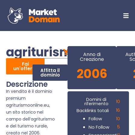
agriturismoonline.e
Anno di
Aut
Creazione
Sc
Fai
un'offerta
2006
Affitta il
dominio
Descrizione
In vendita è il dominio
premium
Domini di
10
riferimento
agriturismoonline.eu,
16
Backlinks totali
un sito storico nel
10
Follow
campo dell’agriturismo
e del turismo rurale,
5
No Follow
creato nel 2006.