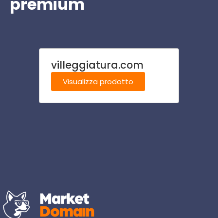
premium
villeggiatura.com
moto
m
Visualizza prodotto
Visu