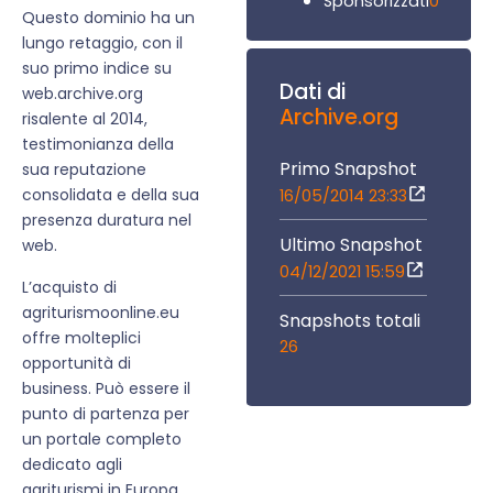
0
Sponsorizzati
Questo dominio ha un
lungo retaggio, con il
suo primo indice su
Dati di
web.archive.org
Archive.org
risalente al 2014,
testimonianza della
Primo Snapshot
sua reputazione
consolidata e della sua
16/05/2014 23:33
presenza duratura nel
Ultimo Snapshot
web.
04/12/2021 15:59
L’acquisto di
agriturismoonline.eu
Snapshots totali
offre molteplici
26
opportunità di
business. Può essere il
punto di partenza per
un portale completo
dedicato agli
agriturismi in Europa,