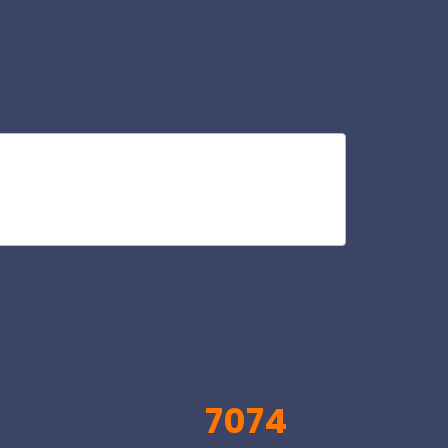
ha
V
7074