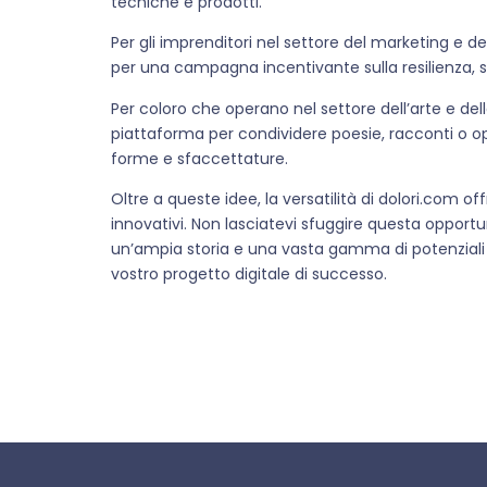
tecniche e prodotti.
Per gli imprenditori nel settore del marketing e d
per una campagna incentivante sulla resilienza, sul
Per coloro che operano nel settore dell’arte e de
piattaforma per condividere poesie, racconti o op
forme e sfaccettature.
Oltre a queste idee, la versatilità di dolori.com of
innovativi. Non lasciatevi sfuggire questa opport
un’ampia storia e una vasta gamma di potenziali uti
vostro progetto digitale di successo.