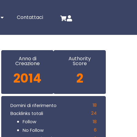
Contattaci
Anno di
Authority
Creazione
Score
2014
2
18
Domini di riferimento
24
Backlinks totali
18
Follow
6
No Follow