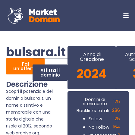
bulsara.it
Anno di
Auth
Creazione
Sc
Fai
un'offerta
2024
Affitta il
dominio
Descrizione
Scopri il potenziale del
dominio bulsara.it, un
Domini di
125
riferimento
nome distintivo e
286
Backlinks totali
memorabile con una
125
Follow
storia digitale che
risale al 2012, secondo
164
No Follow
web.archive.org.