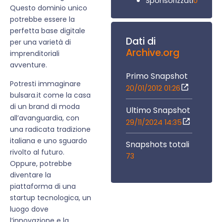
0
Sponsorizzati
Questo dominio unico
potrebbe essere la
perfetta base digitale
Dati di
per una varietà di
Archive.org
imprenditoriali
avventure.
Primo Snapshot
Potresti immaginare
20/01/2012 01:26
bulsara.it come la casa
di un brand di moda
Ultimo Snapshot
all’avanguardia, con
29/11/2024 14:35
una radicata tradizione
italiana e uno sguardo
Snapshots totali
rivolto al futuro.
73
Oppure, potrebbe
diventare la
piattaforma di una
startup tecnologica, un
luogo dove
l’innovazione e la