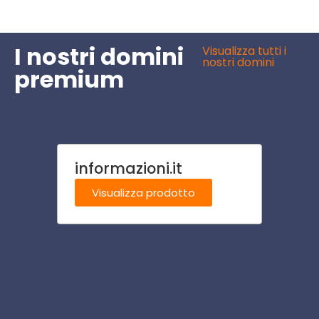
I nostri domini
Visualizza tutti i
nostri domini
premium
informazioni.it
veget
Visualizza prodotto
Visu