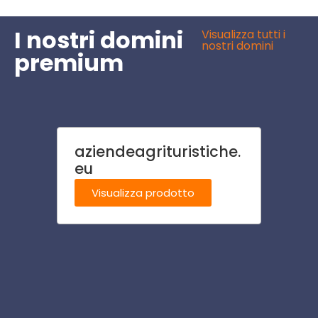
I nostri domini
Visualizza tutti i
nostri domini
premium
aziendeagrituristiche.
mont
eu
Visu
Visualizza prodotto