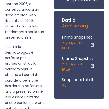
0
Sponsorizzati
lontano 2006, e
conserva ancora un
ricco archivio web
Dati di
risalente al 2009,
Archive.org
offrendo una solida
fondamenta per la tua
Primo Snapshot
presenza online.
27/03/2009
Il dominio
10:14
dermatologo.it è
perfetto per i
Ultimo Snapshot
professionisti della
23/06/2024
dermatologia, le
18:29
cliniche e i centri di
Snapshots totali
cura della pelle che
45
desiderano rafforzare
la loro presenza online.
Può essere utilizzato
anche per lanciare una
piattaforma di