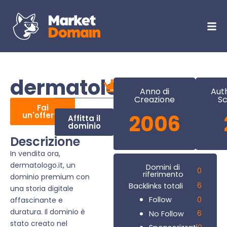
dermatologo.it
Anno di
Aut
Creazione
Sc
Fai
un'offerta
2006
Affitta il
dominio
Descrizione
In vendita ora,
dermatologo.it, un
Domini di
0
riferimento
dominio premium con
6
Backlinks totali
una storia digitale
0
Follow
affascinante e
duratura. Il dominio è
6
No Follow
stato creato nel