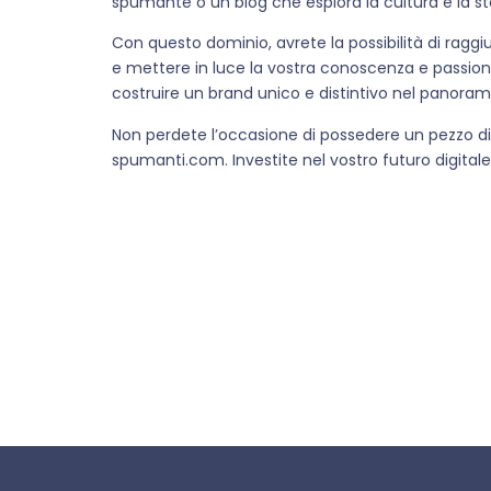
spumante o un blog che esplora la cultura e la st
Con questo dominio, avrete la possibilità di raggiu
e mettere in luce la vostra conoscenza e passion
costruire un brand unico e distintivo nel panorama
Non perdete l’occasione di possedere un pezzo di st
spumanti.com. Investite nel vostro futuro digitale