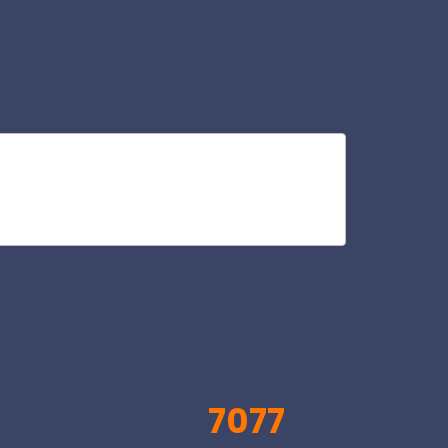
all
V
7077