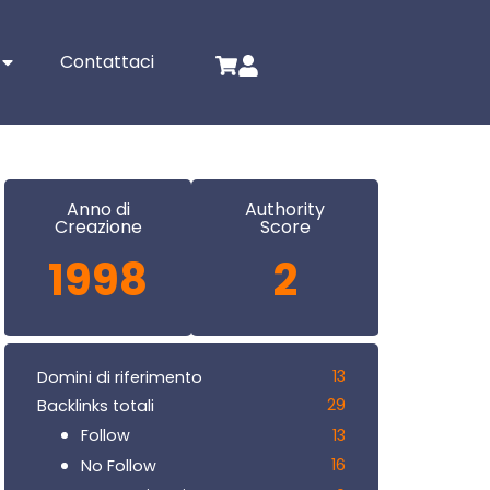
Contattaci
Anno di
Authority
Creazione
Score
1998
2
13
Domini di riferimento
29
Backlinks totali
13
Follow
16
No Follow