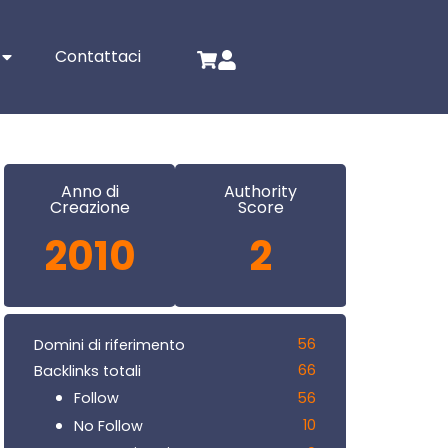
Contattaci
Anno di
Authority
Creazione
Score
2010
2
56
Domini di riferimento
66
Backlinks totali
56
Follow
10
No Follow