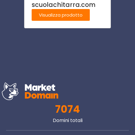
scuolachitarra.com
vaca
Visualizza prodotto
Visu
7074
Domini totali