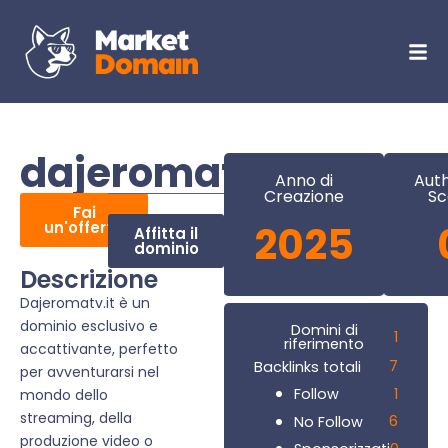
dajeromatv.it
Anno di
Auth
Creazione
Sc
Fai
un'offerta
2025
Affitta il
dominio
Descrizione
Dajeromatv.it è un
dominio esclusivo e
Domini di
1
riferimento
accattivante, perfetto
7
Backlinks totali
per avventurarsi nel
1
Follow
mondo dello
streaming, della
6
No Follow
produzione video o