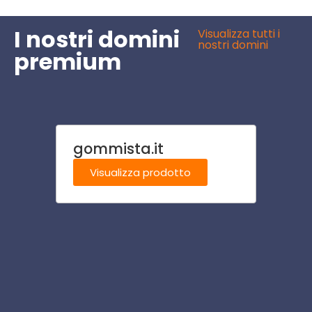
I nostri domini
Visualizza tutti i
nostri domini
premium
gommista.it
brut.i
Visualizza prodotto
Visu