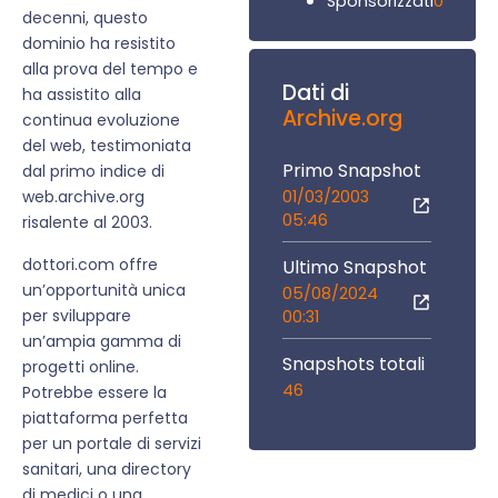
0
Sponsorizzati
decenni, questo
dominio ha resistito
alla prova del tempo e
Dati di
ha assistito alla
Archive.org
continua evoluzione
del web, testimoniata
Primo Snapshot
dal primo indice di
01/03/2003
web.archive.org
05:46
risalente al 2003.
dottori.com offre
Ultimo Snapshot
un’opportunità unica
05/08/2024
per sviluppare
00:31
un’ampia gamma di
Snapshots totali
progetti online.
46
Potrebbe essere la
piattaforma perfetta
per un portale di servizi
sanitari, una directory
di medici o una