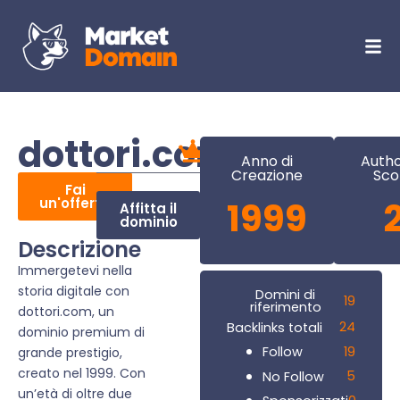
dottori.com
Anno di
Autho
Creazione
Sco
Fai
un'offerta
1999
Affitta il
dominio
Descrizione
Immergetevi nella
storia digitale con
Domini di
19
riferimento
dottori.com, un
24
Backlinks totali
dominio premium di
19
Follow
grande prestigio,
creato nel 1999. Con
5
No Follow
un’età di oltre due