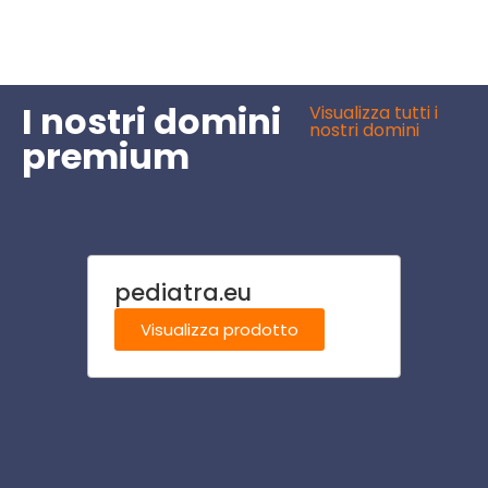
I nostri domini
Visualizza tutti i
nostri domini
premium
pediatra.eu
diali
Visualizza prodotto
Visu