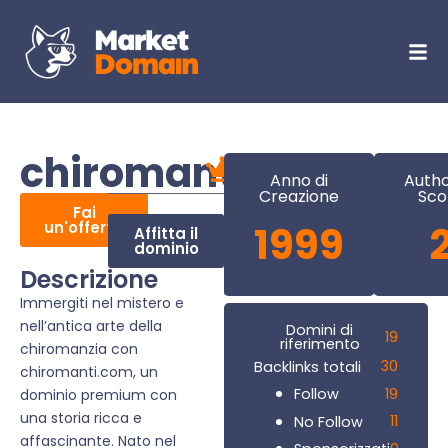
chiromanti.com
Anno di
Autho
Creazione
Sco
Fai
un'offerta
1999
Affitta il
dominio
Descrizione
Immergiti nel mistero e
nell’antica arte della
Domini di
19
riferimento
chiromanzia con
30
Backlinks totali
chiromanti.com, un
19
Follow
dominio premium con
una storia ricca e
11
No Follow
affascinante. Nato nel