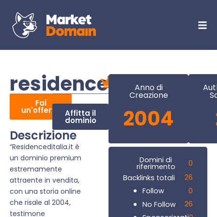
residenceditalia.it
Anno di
Aut
Creazione
S
Fai
un'offerta
2004
Affitta il
dominio
Descrizione
“Residenceditalia.it è
un dominio premium
Domini di
0
riferimento
estremamente
26
Backlinks totali
attraente in vendita,
0
Follow
con una storia online
che risale al 2004,
26
No Follow
testimone