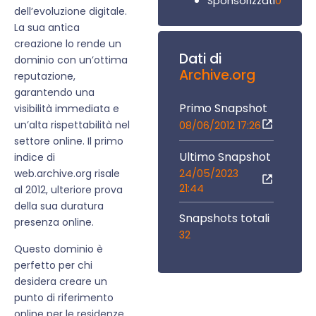
0
Sponsorizzati
dell’evoluzione digitale.
La sua antica
creazione lo rende un
Dati di
dominio con un’ottima
Archive.org
reputazione,
garantendo una
Primo Snapshot
visibilità immediata e
un’alta rispettabilità nel
08/06/2012 17:26
settore online. Il primo
Ultimo Snapshot
indice di
24/05/2023
web.archive.org risale
21:44
al 2012, ulteriore prova
della sua duratura
Snapshots totali
presenza online.
32
Questo dominio è
perfetto per chi
desidera creare un
punto di riferimento
online per le residenze