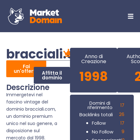
bracciali.com
Anno di
Autho
Creazione
Sco
Fai
un'offerta
1998
Affitta il
dominio
Descrizione
Immergetevi nel
fascino vintage del
Domini di
17
riferimento
dominio bracciali.com,
26
Backlinks totali
un dominio premium
17
Follow
unico nel suo genere, a
disposizione sul
9
No Follow
mercato dal 1998.