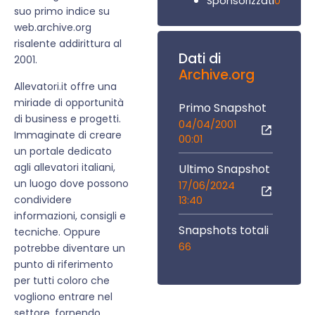
0
Sponsorizzati
suo primo indice su
web.archive.org
risalente addirittura al
Dati di
2001.
Archive.org
Allevatori.it offre una
miriade di opportunità
Primo Snapshot
di business e progetti.
04/04/2001
Immaginate di creare
00:01
un portale dedicato
agli allevatori italiani,
Ultimo Snapshot
un luogo dove possono
17/06/2024
condividere
13:40
informazioni, consigli e
Snapshots totali
tecniche. Oppure
66
potrebbe diventare un
punto di riferimento
per tutti coloro che
vogliono entrare nel
settore, fornendo