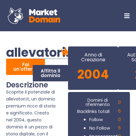
allevatori.it
Anno di
Aut
Creazione
S
Fai
un'offerta
2004
Affitta il
dominio
Descrizione
Scoprite il potenziale di
allevatori.it, un dominio
Domini di
0
riferimento
premium ricco di storia
6
Backlinks totali
e significato. Creato
0
Follow
nel 2004, questo
dominio è un pezzo di
6
No Follow
storia digitale, con il