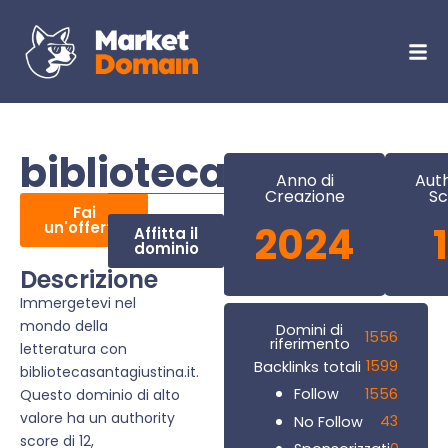
bibliotecasantagiust
Anno di
Auth
Creazione
Sc
Fai
un'offerta
2024
Affitta il
dominio
Descrizione
Immergetevi nel
mondo della
Domini di
1556
riferimento
letteratura con
1599
Backlinks totali
bibliotecasantagiustina.it.
1556
Follow
Questo dominio di alto
valore ha un authority
43
No Follow
score di 12,