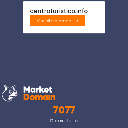
centroturistico.info
mestr
Visualizza prodotto
Visu
7077
Domini totali