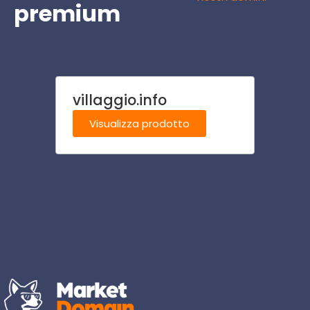
premium
villaggio.info
villag
Visualizza prodotto
Visu