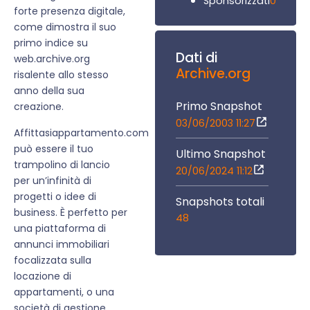
0
Sponsorizzati
forte presenza digitale,
come dimostra il suo
primo indice su
Dati di
web.archive.org
Archive.org
risalente allo stesso
anno della sua
Primo Snapshot
creazione.
03/06/2003 11:27
Affittasiappartamento.com
può essere il tuo
Ultimo Snapshot
trampolino di lancio
20/06/2024 11:12
per un’infinità di
progetti o idee di
Snapshots totali
business. È perfetto per
48
una piattaforma di
annunci immobiliari
focalizzata sulla
locazione di
appartamenti, o una
società di gestione