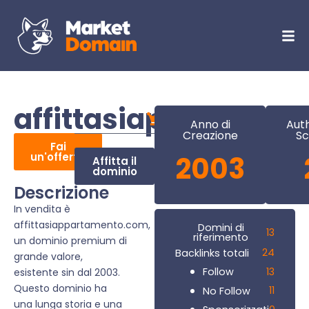
affittasiappartame
Anno di
Auth
Creazione
Sc
Fai
un'offerta
2003
Affitta il
dominio
Descrizione
In vendita è
affittasiappartamento.com,
Domini di
13
riferimento
un dominio premium di
24
Backlinks totali
grande valore,
13
Follow
esistente sin dal 2003.
Questo dominio ha
11
No Follow
una lunga storia e una