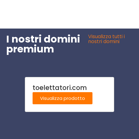
I nostri domini
Visualizza tutti i
nostri domini
premium
toelettatori.com
imbia
Visualizza prodotto
Visu