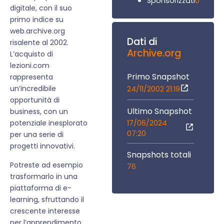
0
Sponsorizzati
digitale, con il suo
primo indice su
web.archive.org
Dati di
risalente al 2002.
Archive.org
L’acquisto di
lezioni.com
Primo Snapshot
rappresenta
un’incredibile
24/11/2002 21:19
opportunità di
Ultimo Snapshot
business, con un
17/06/2024
potenziale inesplorato
07:20
per una serie di
progetti innovativi.
Snapshots totali
Potreste ad esempio
76
trasformarlo in una
piattaforma di e-
learning, sfruttando il
crescente interesse
per l’apprendimento