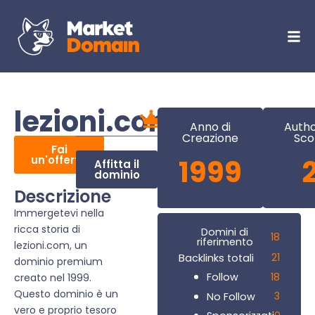
lezioni.com
Anno di
Autho
Creazione
Sco
Fai
un'offerta
1999
Affitta il
dominio
Descrizione
Immergetevi nella
ricca storia di
Domini di
18
riferimento
lezioni.com, un
21
Backlinks totali
dominio premium
18
Follow
creato nel 1999.
Questo dominio è un
3
No Follow
vero e proprio tesoro