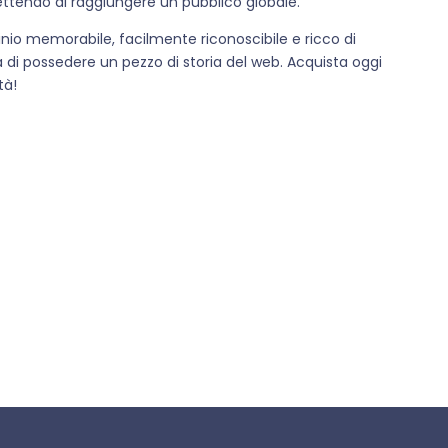
ttendo di raggiungere un pubblico globale.
inio memorabile, facilmente riconoscibile e ricco di
 di possedere un pezzo di storia del web. Acquista oggi
tà!