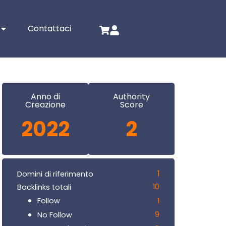
Contattaci
Anno di
Authority
Creazione
Score
2022
2
1
Domini di riferimento
10
Backlinks totali
1
Follow
9
No Follow