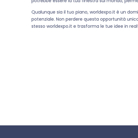
potrebbe essere la tua finestra sul mondo, perme
Qualunque sia il tuo piano, worldexpo.it è un dom
potenziale. Non perdere questa opportunità unica
stesso worldexpo.it e trasforma le tue idee in real