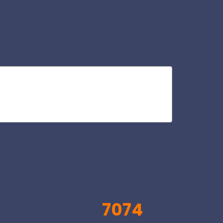
sp
V
7074