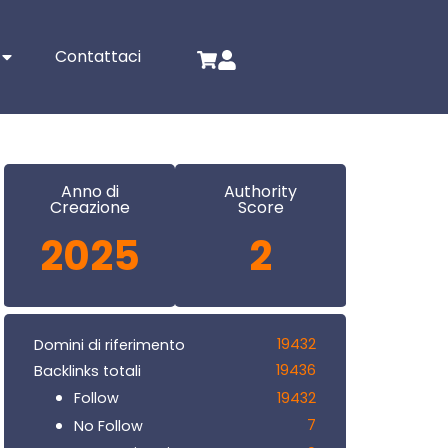
Contattaci
Anno di
Authority
Creazione
Score
2025
2
19432
Domini di riferimento
19436
Backlinks totali
19432
Follow
7
No Follow