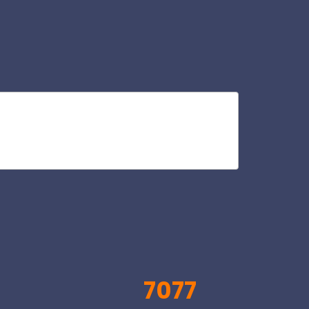
ha
V
7077